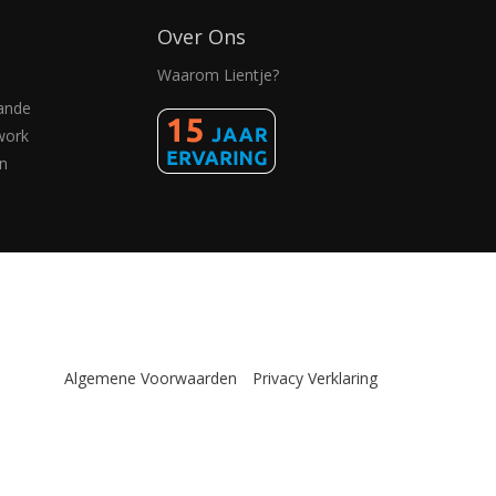
Over Ons
Waarom Lientje?
ande
work
n
Algemene Voorwaarden
Privacy Verklaring