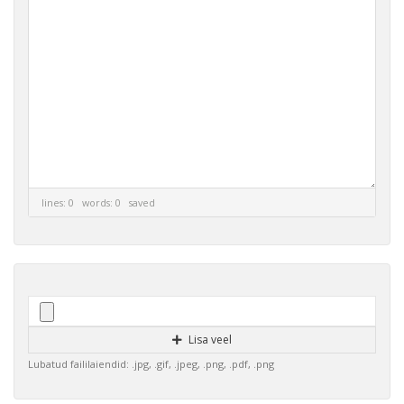
lines: 0 words: 0
saved
Lisa veel
Lubatud faililaiendid: .jpg, .gif, .jpeg, .png, .pdf, .png