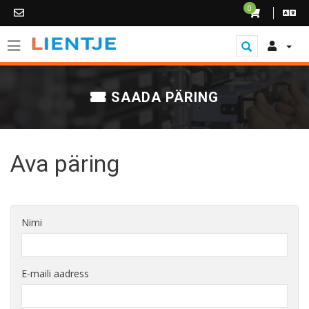
0
SAADA PÄRING
Ava päring
Nimi
E-maili aadress