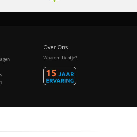
Over Ons
Waarom Lientje?
ragen
s
n