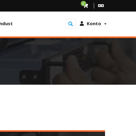
0
ndust
Konto