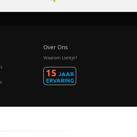
i
Over Ons
Waarom Lientje?
as
n