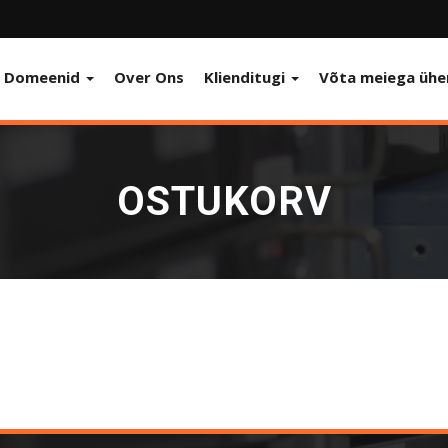
Domeenid
Over Ons
Klienditugi
Võta meiega ühe
OSTUKORV