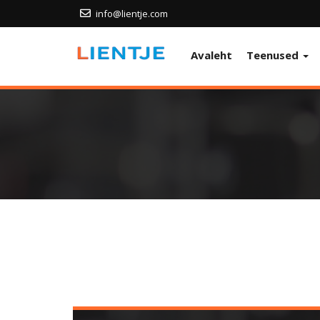
info@lientje.com
Avaleht
Teenused