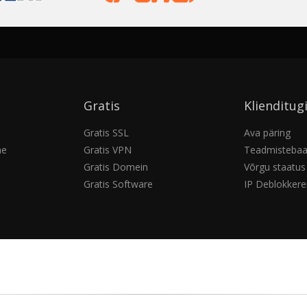
Gratis
Klienditug
Gratis SSL
Ava päring
ne
Gratis VPN
Teadmisteba
Gratis Domein
Võrgu staatus
Gratis Software
IP Deblokkere