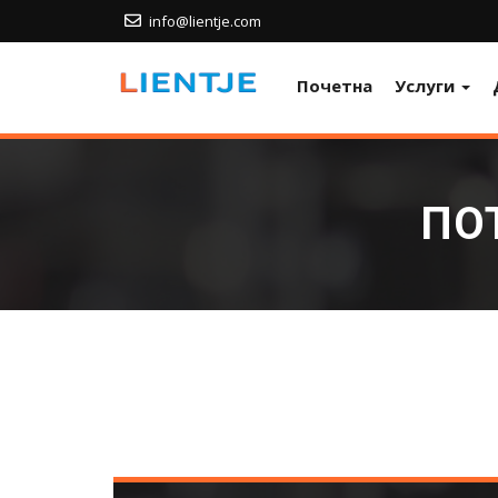
info@lientje.com
Почетна
Услуги
ПО