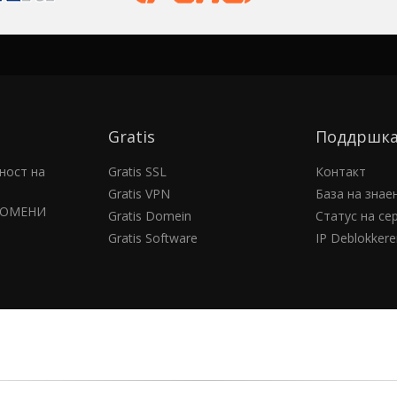
Gratis
Поддршк
ност на
Gratis SSL
Контакт
Gratis VPN
База на зна
ДОМЕНИ
Gratis Domein
Статус на се
Gratis Software
IP Deblokkere