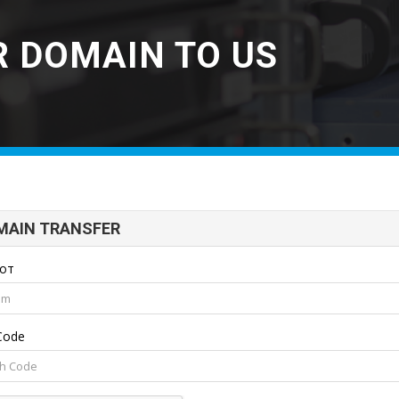
 DOMAIN TO US
MAIN TRANSFER
нот
 Code