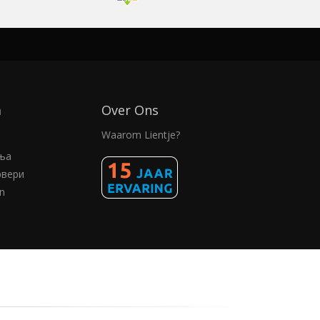
а
Over Ons
Waarom Lientje?
ења
рвери
n