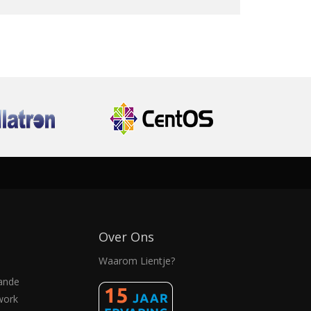
Over Ons
Waarom Lientje?
ande
work