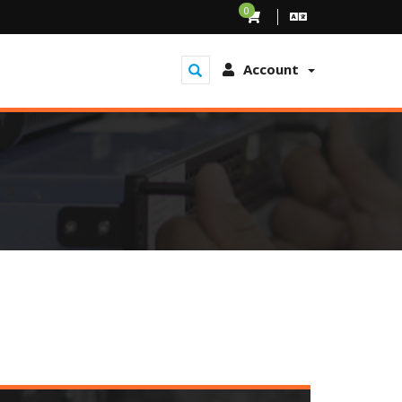
0
Account