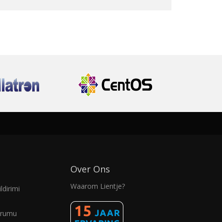
Over Ons
Waarom Lientje?
ldirimi
urumu