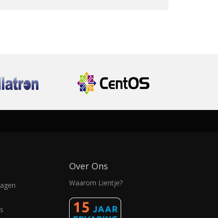
Over Ons
Waarom Lientje?
ragen
s