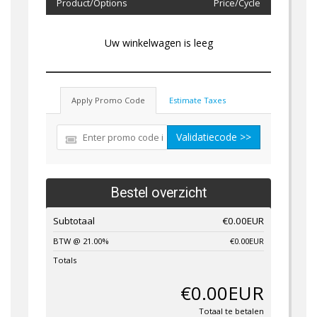
Product/Options
Price/Cycle
Uw winkelwagen is leeg
Apply Promo Code
Estimate Taxes
Validatiecode >>
Bestel overzicht
Subtotaal
€0.00EUR
BTW @ 21.00%
€0.00EUR
Totals
€0.00EUR
Totaal te betalen