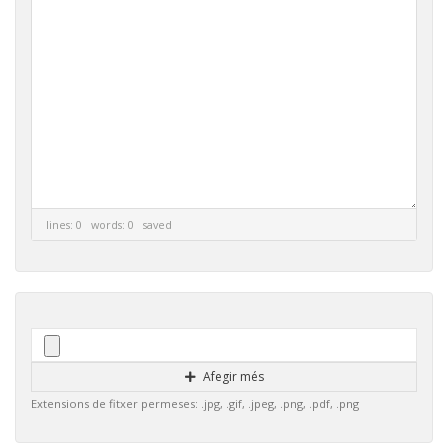
lines: 0 words: 0
saved
Afegir més
Extensions de fitxer permeses: .jpg, .gif, .jpeg, .png, .pdf, .png