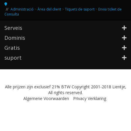
Administració
>
Àrea del client
>
Tiquets de suport
>
Envia ticket de
Consulta
Serveis
Dominis
Gratis
suport
Alle prijzen zijn exclusief 21% BTW Copyright 2001-2018 Lientje,
All rights reserved.
Algemene Voorwaarden
Privacy Verklaring