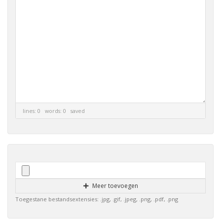
lines: 0 words: 0
saved
Meer toevoegen
Toegestane bestandsextensies: .jpg, .gif, .jpeg, .png, .pdf, .png