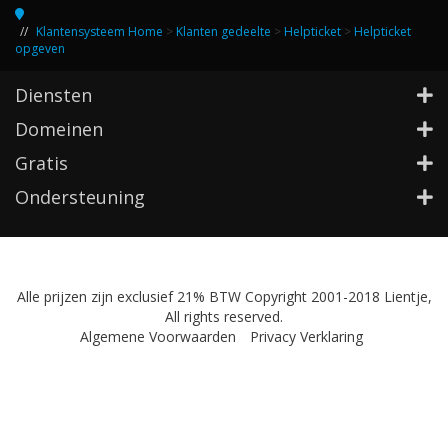
Klantensysteem Home
>
Klanten gedeelte
>
Helpticket
>
Helpticket
opgeven
Diensten
Domeinen
Gratis
Ondersteuning
Alle prijzen zijn exclusief 21% BTW Copyright 2001-2018 Lientje,
All rights reserved.
Algemene Voorwaarden
Privacy Verklaring