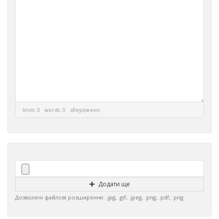
lines: 0 words: 0
збережено
Додати ще
Дозволені файлові розширення: .jpg, .gif, .jpeg, .png, .pdf, .png