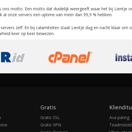
is ons motto. Een motto dat duidelijk weergeeft waar het bij Lientje
lijk al onze servers een uptime van meer dan 99,9 % hebben.
servers zelf. En bij calamiteiten staat Lientje dag en nacht klaar om op 
rheid keer op keer bewezen.
Gratis
Klienditu
h
Gratis SSL
Ava päring
anne
Gratis VPN
Teadmisteb