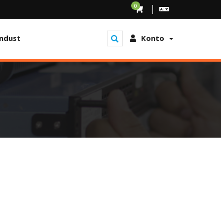
0
ndust
Konto