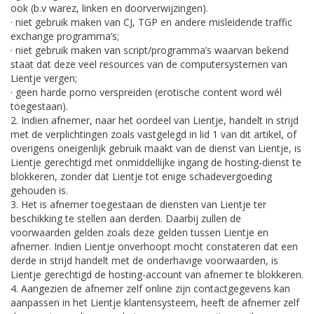
ook (b.v warez, linken en doorverwijzingen).
· niet gebruik maken van CJ, TGP en andere misleidende traffic
exchange programma’s;
· niet gebruik maken van script/programma’s waarvan bekend
staat dat deze veel resources van de computersystemen van
Lientje vergen;
· geen harde porno verspreiden (erotische content word wél
toegestaan).
2. Indien afnemer, naar het oordeel van Lientje, handelt in strijd
met de verplichtingen zoals vastgelegd in lid 1 van dit artikel, of
overigens oneigenlijk gebruik maakt van de dienst van Lientje, is
Lientje gerechtigd met onmiddellijke ingang de hosting-dienst te
blokkeren, zonder dat Lientje tot enige schadevergoeding
gehouden is.
3. Het is afnemer toegestaan de diensten van Lientje ter
beschikking te stellen aan derden. Daarbij zullen de
voorwaarden gelden zoals deze gelden tussen Lientje en
afnemer. Indien Lientje onverhoopt mocht constateren dat een
derde in strijd handelt met de onderhavige voorwaarden, is
Lientje gerechtigd de hosting-account van afnemer te blokkeren.
4. Aangezien de afnemer zelf online zijn contactgegevens kan
aanpassen in het Lientje klantensysteem, heeft de afnemer zelf