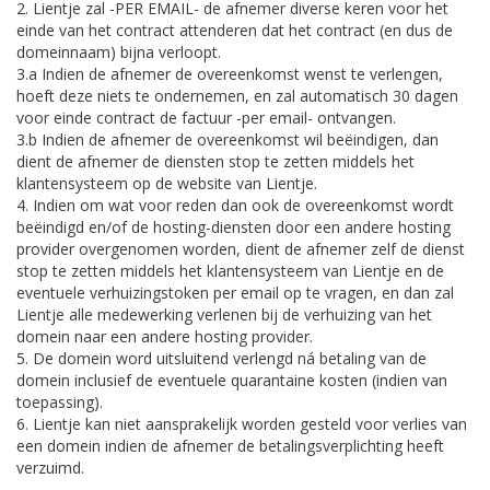
2. Lientje zal -PER EMAIL- de afnemer diverse keren voor het
einde van het contract attenderen dat het contract (en dus de
domeinnaam) bijna verloopt.
3.a Indien de afnemer de overeenkomst wenst te verlengen,
hoeft deze niets te ondernemen, en zal automatisch 30 dagen
voor einde contract de factuur -per email- ontvangen.
3.b Indien de afnemer de overeenkomst wil beëindigen, dan
dient de afnemer de diensten stop te zetten middels het
klantensysteem op de website van Lientje.
4. Indien om wat voor reden dan ook de overeenkomst wordt
beëindigd en/of de hosting-diensten door een andere hosting
provider overgenomen worden, dient de afnemer zelf de dienst
stop te zetten middels het klantensysteem van Lientje en de
eventuele verhuizingstoken per email op te vragen, en dan zal
Lientje alle medewerking verlenen bij de verhuizing van het
domein naar een andere hosting provider.
5. De domein word uitsluitend verlengd ná betaling van de
domein inclusief de eventuele quarantaine kosten (indien van
toepassing).
6. Lientje kan niet aansprakelijk worden gesteld voor verlies van
een domein indien de afnemer de betalingsverplichting heeft
verzuimd.