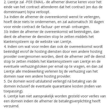
2. Lientje zal -PER EMAIL- de afnemer diverse keren voor het
einde van het contract attenderen dat het contract (en dus de
domeinnaam) bijna verloopt.
3.a Indien de afnemer de overeenkomst wenst te verlengen,
hoeft deze niets te ondernemen, en zal automatisch 30 dagen
voor einde contract de factuur -per email- ontvangen.
3.b Indien de afnemer de overeenkomst wil beëindigen, dan
dient de afnemer de diensten stop te zetten middels het
klantensysteem op de website van Lientje.
4. Indien om wat voor reden dan ook de overeenkomst wordt
beëindigd en/of de hosting-diensten door een andere hosting
provider overgenomen worden, dient de afnemer zelf de dienst
stop te zetten middels het klantensysteem van Lientje en de
eventuele verhuizingstoken per email op te vragen, en dan zal
Lientje alle medewerking verlenen bij de verhuizing van het
domein naar een andere hosting provider.
5. De domein word uitsluitend verlengd ná betaling van de
domein inclusief de eventuele quarantaine kosten (indien van
toepassing).
6. Lientje kan niet aansprakelijk worden gesteld voor verlies van
een domein indien de afnemer de betalingsverplichting heeft
verzuimd.