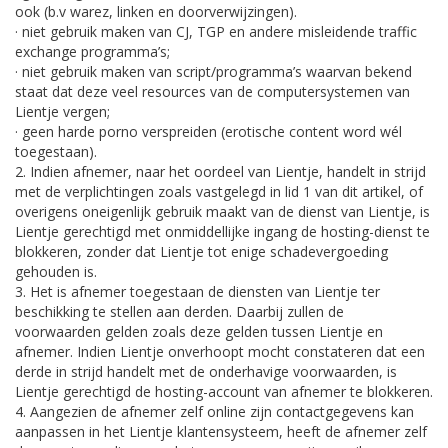
ook (b.v warez, linken en doorverwijzingen).
· niet gebruik maken van CJ, TGP en andere misleidende traffic
exchange programma’s;
· niet gebruik maken van script/programma’s waarvan bekend
staat dat deze veel resources van de computersystemen van
Lientje vergen;
· geen harde porno verspreiden (erotische content word wél
toegestaan).
2. Indien afnemer, naar het oordeel van Lientje, handelt in strijd
met de verplichtingen zoals vastgelegd in lid 1 van dit artikel, of
overigens oneigenlijk gebruik maakt van de dienst van Lientje, is
Lientje gerechtigd met onmiddellijke ingang de hosting-dienst te
blokkeren, zonder dat Lientje tot enige schadevergoeding
gehouden is.
3. Het is afnemer toegestaan de diensten van Lientje ter
beschikking te stellen aan derden. Daarbij zullen de
voorwaarden gelden zoals deze gelden tussen Lientje en
afnemer. Indien Lientje onverhoopt mocht constateren dat een
derde in strijd handelt met de onderhavige voorwaarden, is
Lientje gerechtigd de hosting-account van afnemer te blokkeren.
4. Aangezien de afnemer zelf online zijn contactgegevens kan
aanpassen in het Lientje klantensysteem, heeft de afnemer zelf