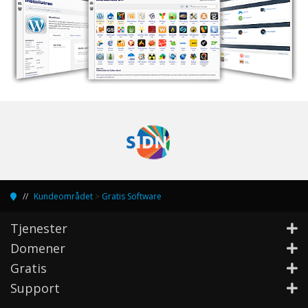
Kundeområdet
>
Gratis Software
Tjenester
Domener
Gratis
Support