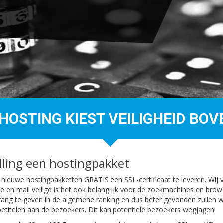
 HOSTING KIEST VEILIGHEID BOV
elling een hostingpakket
r nieuwe hostingpakketten GRATIS een SSL-certificaat te leveren. Wij 
te en mail veiligd is het ook belangrijk voor de zoekmachines en brow
rang te geven in de algemene ranking en dus beter gevonden zullen 
etitelen aan de bezoekers. Dit kan potentiele bezoekers wegjagen!