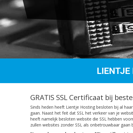
LIENTJE
GRATIS SSL Certificaat bij best
Sinds heden heeft Lientje Hosting besloten bij al haa
gaan. Naast het feit dat SSL het verkeer van je websi
heeft namelijk besloten website die SSL hebben voor
zullen websites zonder SSL als onbetrouwbaar gaan b