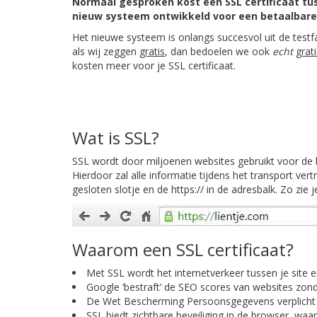
Normaal gesproken kost een SSL certificaat tus
nieuw systeem ontwikkeld voor een betaalbare
Het nieuwe systeem is onlangs succesvol uit de testf
als wij zeggen
gratis
, dan bedoelen we ook
echt
grati
kosten meer voor je SSL certificaat.
Wat is SSL?
SSL wordt door miljoenen websites gebruikt voor de b
Hierdoor zal alle informatie tijdens het transport ver
gesloten slotje en de https:// in de adresbalk. Zo zie
Waarom een SSL certificaat?
Met SSL wordt het internetverkeer tussen je site 
Google ‘bestraft’ de SEO scores van websites zond
De Wet Bescherming Persoonsgegevens verplicht 
SSL biedt zichtbare beveiliging in de browser, waa