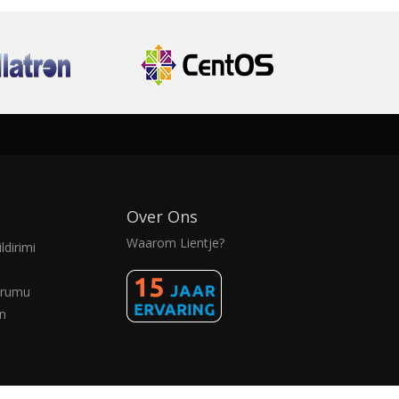
Over Ons
Waarom Lientje?
ldirimi
urumu
n