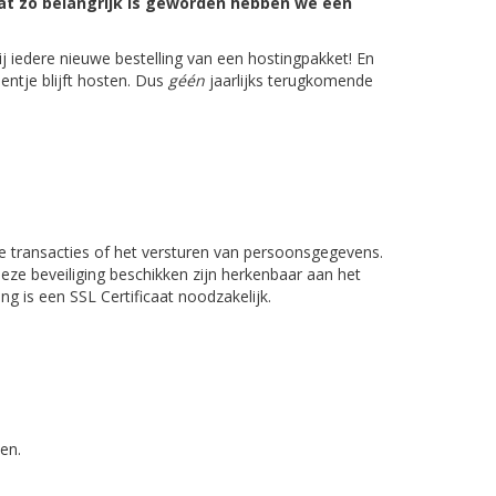
aat zo belangrijk is geworden hebben we een
j iedere nieuwe bestelling van een hostingpakket! En
ientje blijft hosten. Dus
géén
jaarlijks terugkomende
le transacties of het versturen van persoonsgegevens.
 deze beveiliging beschikken zijn herkenbaar aan het
ing is een SSL Certificaat noodzakelijk.
en.