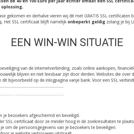
sen de 40 en 100 Euro per jaar echter omdat een SSL certific
 oplossing.
ase gekomen en derhalve vieren wij dit met GRATIS SSL certificaten bi
s
. Het SSL certificaat blijft namelijk
onbeperkt geldig
zolang je bij L
EEN WIN-WIN SITUATIE
eveiliging van de internetverbinding, zoals online aankopen, financië
trouwelijk blijven en niet leesbaar zijn door derden. Websites die over
 je dit bijvoorbeeld op de inlogpagina vanje bank. Voor een SSL verbind
en je bezoekers afgeschermd en beveiligd.
er SSL-certificaat door ze minder hoog in de zoekresultaten te plaats
je om de persoonsgegevens van je bezoekers te beveiligen.
rdoor je website vertrouwen uitstraalt.