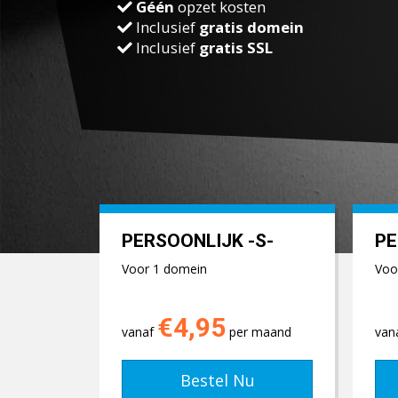
Géén
opzet kosten
Inclusief
gratis domein
Inclusief
gratis SSL
PERSOONLIJK -S-
PE
Voor 1 domein
Voo
€4,95
vanaf
per maand
van
Bestel Nu