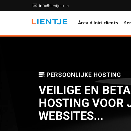
info@lientje.com
Àrea d'Inici clients
Se
PERSOONLIJKE HOSTING
VEILIGE EN BET
HOSTING VOOR J
WEBSITES...