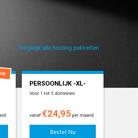
Vergelijk alle hosting pakketten
AIR
PERSOONLIJK -XL-
Voor 1 tot 5 domeinen
€24,95
and
vanaf
per maand
Bestel Nu