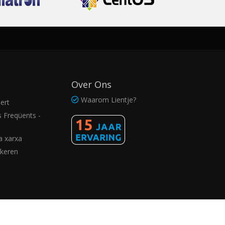
Over Ons
Waarom Lientje?
ert
 Freqüents -
a xarxa
kkeren