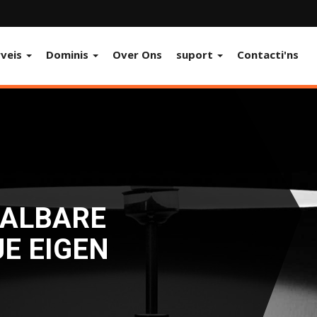
rveis
Dominis
Over Ons
suport
Contacti'ns
AALBARE
E EIGEN