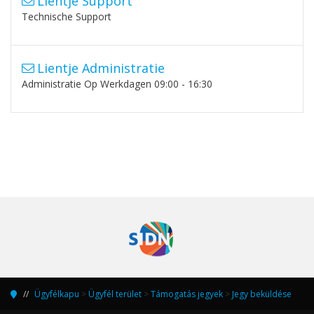
Lientje Support
Technische Support
Lientje Administratie
Administratie Op Werkdagen 09:00 - 16:30
Ügyfélkapu
>
Ügyfél terület
>
Támogatás jegyek
>
Jegy beküldése