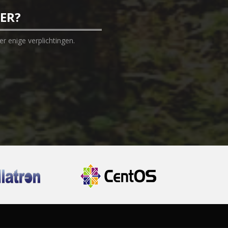
EER?
r enige verplichtingen.