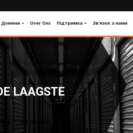
Домени
Over Ons
Підтримка
Зв'язок з нами
DE LAAGSTE