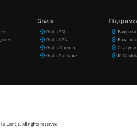
Gratis
Підтримк
rch
Gratis SSL
Відкрити 
домен
Gratis VPN
База зна
Gratis Domein
Статус м
Gratis Software
IP Deblo
8 Lientje, All rights reserved.