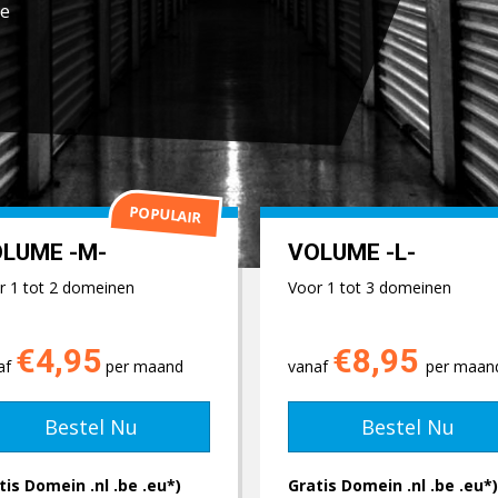
te
POPULAIR
LUME -M-
VOLUME -L-
r 1 tot 2 domeinen
Voor 1 tot 3 domeinen
€4,95
€8,95
af
per maand
vanaf
per maan
Bestel Nu
Bestel Nu
tis Domein .nl .be .eu*)
Gratis Domein .nl .be .eu*)