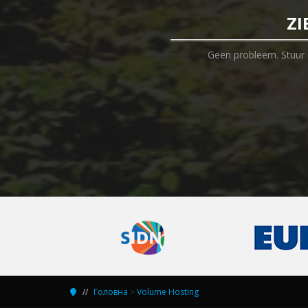
ZI
Geen probleem. Stuur o
Головна
>
Volume Hosting