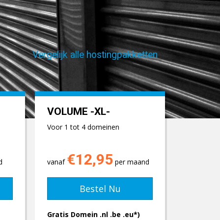
Vergelijk alle hostingpakketten
VOLUME -XL-
Voor 1 tot 4 domeinen
€12,95
d
vanaf
per maand
Bestel Nu
Gratis Domein .nl .be .eu*)