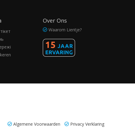
а
Over Ons
Waarom Lientje?
тікет
нь
ережі
kkeren
Algemene Voorwaarden
Privacy Verklaring