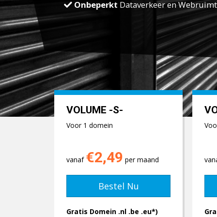
Onbeperkt
Dataverkeer en Webruim
VOLUME -S-
VO
Voor 1 domein
Voo
€2,49
vanaf
per maand
van
Bestel Nu
Gratis Domein .nl .be .eu*)
Gra