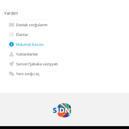
Yardım
Dəstək sorğularım
Elanlar
Məlumat bazası
Yüklənilənlər
Server/Şəbəkə vəziyyəti
Yeni sorğu aç