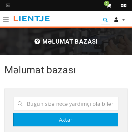
0
MƏLUMAT BAZASI
Məlumat bazası