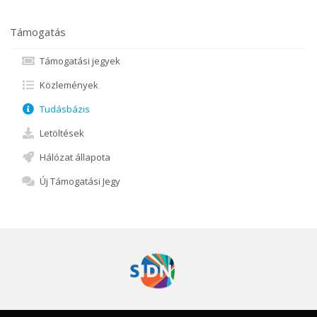
Támogatás
Támogatási jegyek
Közlemények
Tudásbázis
Letöltések
Hálózat állapota
Új Támogatási Jegy