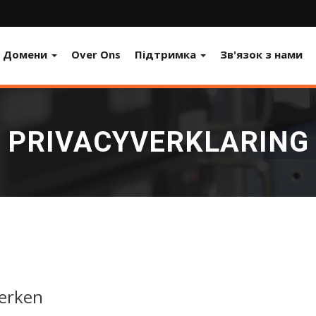
Домени
Over Ons
Підтримка
Зв'язок з нами
PRIVACYVERKLARING
werken