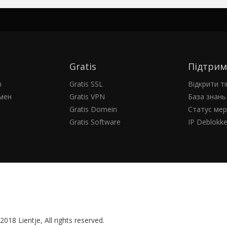
Gratis
Підтрим
h
Gratis SSL
Відкрити ті
мен
Gratis VPN
База знань
Gratis Domein
Статус мер
Gratis Software
IP Deblokk
018 Lientje, All rights reserved.