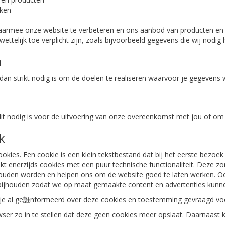
aken
daarmee onze website te verbeteren en ons aanbod van producten en
wettelijk toe verplicht zijn, zoals bijvoorbeeld gegevens die wij nodi
n
 dan strikt nodig is om de doelen te realiseren waarvoor je gegevens
s dit nodig is voor de uitvoering van onze overeenkomst met jou of om 
k
 cookies. Een cookie is een klein tekstbestand dat bij het eerste bez
ikt enerzijds cookies met een puur technische functionaliteit. Deze z
houden worden en helpen ons om de website goed te laten werken. Oo
 bijhouden zodat we op maat gemaakte content en advertenties kunn
 je al ge誰nformeerd over deze cookies en toestemming gevraagd voo
ser zo in te stellen dat deze geen cookies meer opslaat. Daarnaast ku