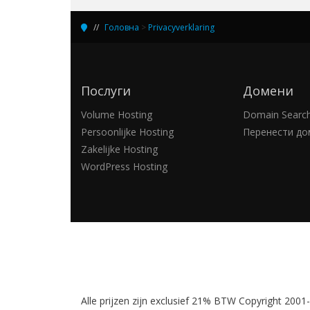
Головна
>
Privacyverklaring
Послуги
Домени
Volume Hosting
Domain Searc
Persoonlijke Hosting
Перенести до
Zakelijke Hosting
WordPress Hosting
Alle prijzen zijn exclusief 21% BTW Copyright 2001-2