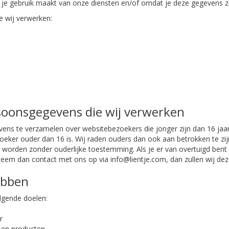
je gebruik maakt van onze diensten en/of omdat je deze gegevens ze
e wij verwerken:
rsoonsgegevens die wij verwerken
gevens te verzamelen over websitebezoekers die jonger zijn dan 16 ja
eker ouder dan 16 is. Wij raden ouders dan ook aan betrokken te zijn 
orden zonder ouderlijke toestemming. Als je er van overtuigd bent 
em dan contact met ons op via info@lientje.com, dan zullen wij deze
ebben
lgende doelen:
r
n en producten