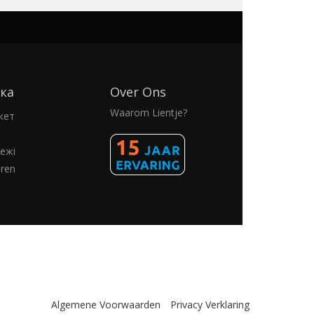
ка
Over Ons
Waarom Lientje?
кет
ежі
eren
Algemene Voorwaarden
Privacy Verklaring