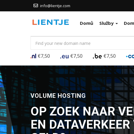
info@lientje.com
Domů
Služby
Dom
€7,50
€7,50
€7,50
WORDPRESS HOSTING
SNELLE EN VEILI
SPECIAL INGERIC