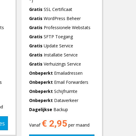
*)
Gratis
SSL Certificaat
Gratis
WordPress Beheer
ts
Gratis
Professionele Webstats
Gratis
SFTP Toegang
Gratis
Update Service
Gratis
Installatie Service
Gratis
Verhuizings Service
Onbeperkt
Emailadressen
s
Onbeperkt
Email Forwarders
Onbeperkt
Schijfruimte
Onbeperkt
Dataverkeer
nd
Dagelijkse
Backup
€ 2,95
es
Vanaf
per maand