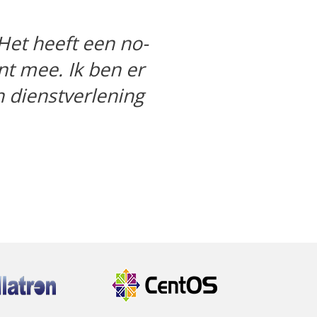
Next
 van.