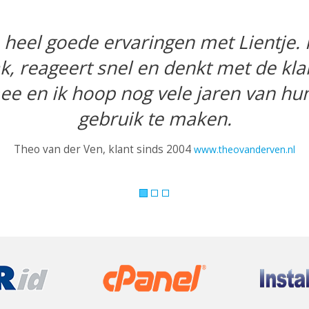
Goedkoop en heel goed.
g niet hoe het kan maar profiteer er
Liesbeth Joosten, klant sinds 2003
www.lijoo.com