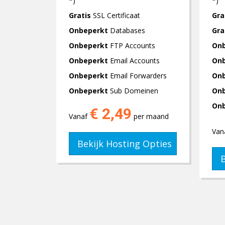
*)
*)
Gratis
SSL Certificaat
Gra
Onbeperkt
Databases
Gra
Onbeperkt
FTP Accounts
On
Onbeperkt
Email Accounts
On
Onbeperkt
Email Forwarders
On
Onbeperkt
Sub Domeinen
On
On
€ 2,49
Vanaf
per maand
Van
Bekijk Hosting Opties
B