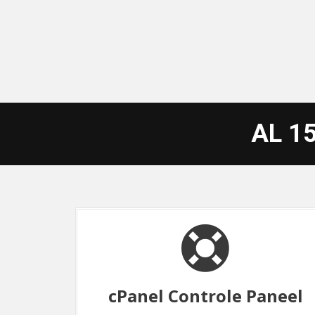
AL 1
aneel
Server Optimalisatie