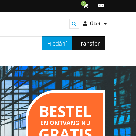
0
Účet
Hledání
Transfer
BESTEL
EN ONTVANG NU
GRATIS