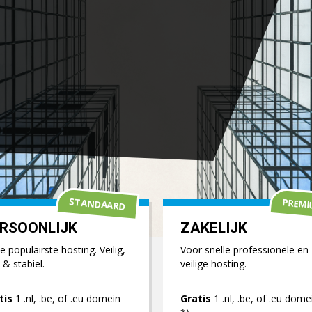
STANDAARD
PREM
RSOONLIJK
ZAKELIJK
 populairste hosting. Veilig,
Voor snelle professionele en
 & stabiel.
veilige hosting.
tis
1 .nl, .be, of .eu domein
Gratis
1 .nl, .be, of .eu dome