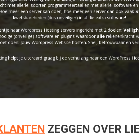
richt met allerlei soorten programmeertaal en met allerlei software e
: Hoe méér een server kan doen, hoe méér een server dan ook vaak
m
kwetsbareheden (dus onveiliger) in al die extra software!
ntje haar Wordpress Hosting servers ingericht met 2 doelen:
Veiligh
odige (onveilige) software en plugins waardoor
alle
rekenenkracht va
oet doen: Jouw Wordpress Website hosten. Snel, betrouwbaar en veili
ting helpt je uiteraard graag bij de verhuizing naar een WordPress Hos
KLANTEN
ZEGGEN OVER LI