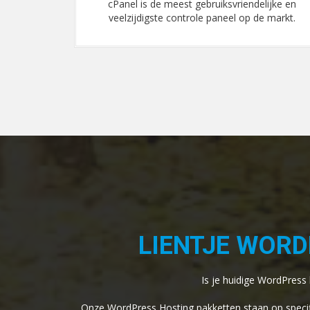
lijke en
Al onze servers zijn volledige geoptimaliseerd en 
e markt.
to date met de laatste software.
LIENTJE WOR
Is je huidige WordPress
Onze WordPress Hosting pakketten staan op specifi