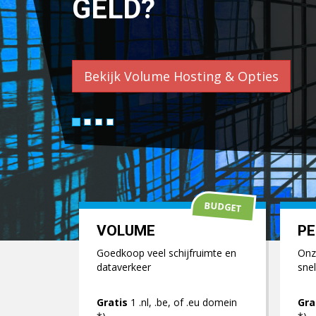
WORDPRESS.
Bekijk Wordpress Hosting & Opties
BUDGET
VOLUME
PE
Goedkoop veel schijfruimte en
Onze
dataverkeer
snel
Gratis
1 .nl, .be, of .eu domein
Gra