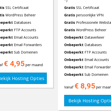
*)
tis
SSL Certificaat
Gratis
SSL Certificaat
tis
WordPress Beheer
Gratis
persoonlijke VPN
beperkt
Databases
Gratis
Professionele Websta
beperkt
FTP Accounts
Gratis
WordPress Beheer
beperkt
Email Accounts
Onbeperkt
Dataverkeer
beperkt
Email Forwarders
Onbeperkt
Databases
beperkt
Sub Domeinen
Onbeperkt
FTP Accounts
Onbeperkt
Email Accounts
€ 4,95
af
per maand
Onbeperkt
Email Forwarder
Onbeperkt
Sub Domeinen
ekijk Hosting Opties
€ 8,95
Vanaf
per maa
Bekijk Hosting Opti