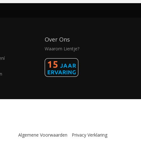
Over Ons
Waarom Lientje?
ení
n
Algemene Voorwaarden
Privacy Verklaring