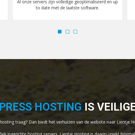
up
Als onze servers worden beschermd met extra
beveiligings- en antispam-software.
DPRESS HOSTING
IS VEILIG
 hosting traag? Dan biedt het verhuizen van de website naar Lientje H
ek ingerichte hosting servers. Lientje Hosting is daarin uniek! Nor