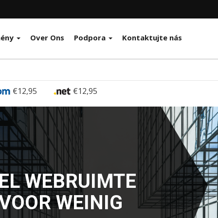
ény
Over Ons
Podpora
Kontaktujte nás
€12,95
€12,95
GE HOSTING
HT VOOR