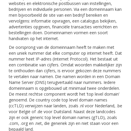
websites en elektronische postbussen van instellingen,
bedrijven en individuele personen. Via een domeinnaam kan
men bijvoorbeeld de site van een bedrijf bereiken en
vervolgens: informatie opvragen, een catalogus bekijken,
advertenties opgeven, financiële transacties verrichten en
bestellingen doen. Domeinnamen vormen een soort
handvaten op het internet.
De oorsprong van de domeinnaam heeft te maken met
een uniek nummer dat elke computer op internet heeft. Dat
nummer heet IP-adres (Internet Protocol). Het bestaat uit
een combinatie van cijfers. Omdat woorden makkelijker zijn
te onthouden dan cijfers, is ervoor gekozen deze nummers
te vertalen naar namen. Die namen worden in een Domain
Name Server (DNS) terugvertaald naar nummers. Iedere
domeinnaam is opgebouwd uit minimaal twee onderdelen.
De meest rechtse component wordt het ‘top level domain’
genoemd. De country code top level domain names
(ccTLD) verwijzen naar landen, zoals .nl voor Nederland, .be
voor België of .de voor Duitsland. Naast deze landcodes
zijn er ook generic top level domain names (gTLD), zoals
.com, .org en .net, die generiek zijn en niet staan voor een
bepaald land.