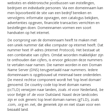
websites en elektronische postbussen van instellingen,
bedrijven en individuele personen. Via een domeinnaam kan
men bijvoorbeeld de site van een bedrijf bereiken en
vervolgens: informatie opvragen, een catalogus bekijken,
advertenties opgeven, financiële transacties verrichten en
bestellingen doen. Domeinnamen vormen een soort
handvaten op het internet.
De oorsprong van de domeinnaam heeft te maken met
een uniek nummer dat elke computer op internet heeft. Dat
nummer heet IP-adres (Internet Protocol). Het bestaat uit
een combinatie van cijfers. Omdat woorden makkelijker zijn
te onthouden dan cijfers, is ervoor gekozen deze nummers
te vertalen naar namen. Die namen worden in een Domain
Name Server (DNS) terugvertaald naar nummers. Iedere
domeinnaam is opgebouwd uit minimaal twee onderdelen.
De meest rechtse component wordt het ‘top level domain’
genoemd. De country code top level domain names
(ccTLD) verwijzen naar landen, zoals .nl voor Nederland, .be
voor België of .de voor Duitsland. Naast deze landcodes
zijn er ook generic top level domain names (gTLD), zoals
.com, .org en .net, die generiek zijn en niet staan voor een
bepaald land.