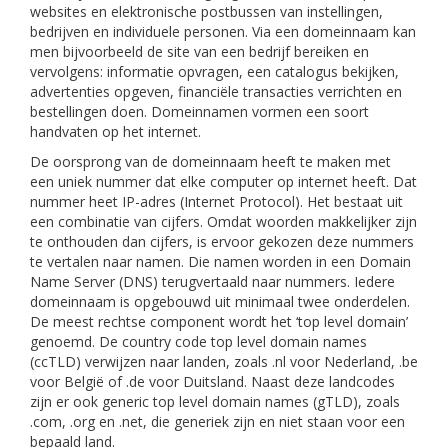
websites en elektronische postbussen van instellingen,
bedrijven en individuele personen. Via een domeinnaam kan
men bijvoorbeeld de site van een bedrijf bereiken en
vervolgens: informatie opvragen, een catalogus bekijken,
advertenties opgeven, financiële transacties verrichten en
bestellingen doen. Domeinnamen vormen een soort
handvaten op het internet.
De oorsprong van de domeinnaam heeft te maken met
een uniek nummer dat elke computer op internet heeft. Dat
nummer heet IP-adres (Internet Protocol). Het bestaat uit
een combinatie van cijfers. Omdat woorden makkelijker zijn
te onthouden dan cijfers, is ervoor gekozen deze nummers
te vertalen naar namen. Die namen worden in een Domain
Name Server (DNS) terugvertaald naar nummers. Iedere
domeinnaam is opgebouwd uit minimaal twee onderdelen.
De meest rechtse component wordt het ‘top level domain’
genoemd. De country code top level domain names
(ccTLD) verwijzen naar landen, zoals .nl voor Nederland, .be
voor België of .de voor Duitsland. Naast deze landcodes
zijn er ook generic top level domain names (gTLD), zoals
.com, .org en .net, die generiek zijn en niet staan voor een
bepaald land.