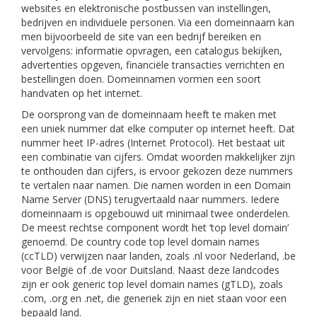
websites en elektronische postbussen van instellingen,
bedrijven en individuele personen. Via een domeinnaam kan
men bijvoorbeeld de site van een bedrijf bereiken en
vervolgens: informatie opvragen, een catalogus bekijken,
advertenties opgeven, financiële transacties verrichten en
bestellingen doen. Domeinnamen vormen een soort
handvaten op het internet.
De oorsprong van de domeinnaam heeft te maken met
een uniek nummer dat elke computer op internet heeft. Dat
nummer heet IP-adres (Internet Protocol). Het bestaat uit
een combinatie van cijfers. Omdat woorden makkelijker zijn
te onthouden dan cijfers, is ervoor gekozen deze nummers
te vertalen naar namen. Die namen worden in een Domain
Name Server (DNS) terugvertaald naar nummers. Iedere
domeinnaam is opgebouwd uit minimaal twee onderdelen.
De meest rechtse component wordt het ‘top level domain’
genoemd. De country code top level domain names
(ccTLD) verwijzen naar landen, zoals .nl voor Nederland, .be
voor België of .de voor Duitsland. Naast deze landcodes
zijn er ook generic top level domain names (gTLD), zoals
.com, .org en .net, die generiek zijn en niet staan voor een
bepaald land.