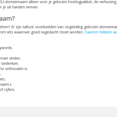
f EU-domeinnaam alleen voor je gekozen hostingpakket, de verhuizing 
r je uit handen nemen.
naam?
ten? Er zijn talloze voorbeelden van ongelukkig gekozen domeinna
aarom iets waarover goed nagedacht moet worden.
Daarom hebben wij 
eywords.
ervan vinden.
e bedenken.
te onthouden is.
.
etc.
nnaam.s
 cijfers.