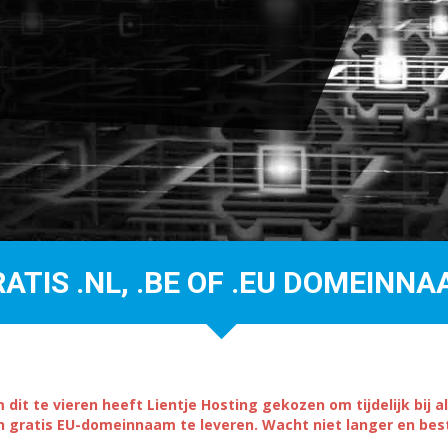
ATIS .NL, .BE OF .EU DOMEINN
m dit te vieren heeft Lientje Hosting gekozen om tijdelijk bij
gratis EU-domeinnaam te leveren. Wacht niet langer en bes