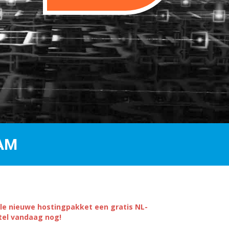
AAM
 alle nieuwe hostingpakket een gratis NL-
tel vandaag nog!