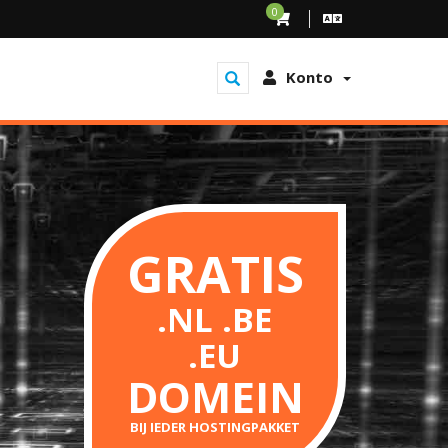
0
Konto
GRATIS
.NL .BE
.EU
DOMEIN
BIJ IEDER HOSTINGPAKKET