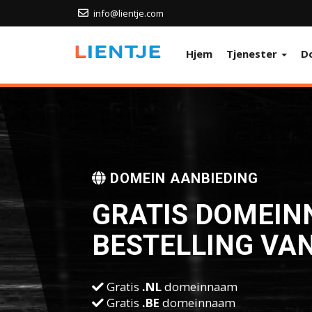
info@lientje.com
Hjem
Tjenester
D
DOMEIN AANBIEDING
GRATIS DOMEIN
BESTELLING VA
Gratis
.NL
domeinnaam
Gratis
.BE
domeinnaam