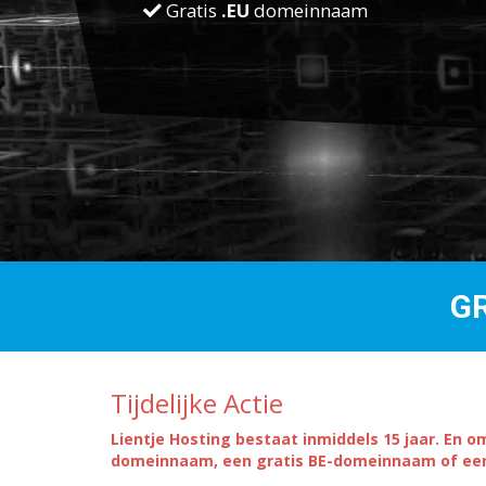
Gratis
.EU
domeinnaam
GR
Tijdelijke Actie
Lientje Hosting bestaat inmiddels 15 jaar. En o
domeinnaam, een gratis BE-domeinnaam of een 